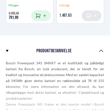
På lager
Udsolgt
Vægt (kg)
3
6.982,06
Regular Price
1.487,63
791,99
Special Price
Læg i kurv
Læg i kurv
Varenummer
BBP3551
Minimum rækkevidde
82
Produktbeskrivelse
Maksimum rækkevidde
164
Bosch Powerpack 545 SMART er et kraftfuldt og pålideligt
batteri fra Bosch, en tysk producent, der er kendt for sin
kvalitet og innovative elcykelsystemer. Med en samlet kapacitet
på 545Wh giver dette batteri en rækkevidde på 78 til 155
kilometer. For mere information om den afstand, du kan
tilbagelægge med dette batteri, se afsnittet ‘Cykelafstand og
produktvarianter’.
Denne Powerpack 545 Frame er den nyeste model i Bosch