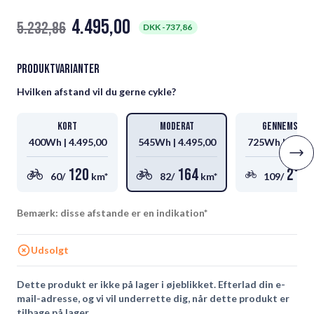
4.495,00
5.232,86
DKK -
737,86
Produktvarianter
Hvilken afstand vil du gerne cykle?
Kort
moderat
Gennemsnit
400Wh |
4.495,00
545Wh |
4.495,00
725Wh |
6.720
120
164
218
60/
km*
82/
km*
109/
Bemærk: disse afstande er en indikation*
Udsolgt
Dette produkt er ikke på lager i øjeblikket. Efterlad din e-
mail-adresse, og vi vil underrette dig, når dette produkt er
tilbage på lager.