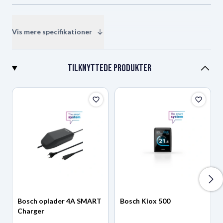
Vermogen
545Wh
Vis mere specifikationer
Mærke
Bosch
Tilknyttede produkter
Type
Original
Placering
Ramme
Teknologi
li-ion
Farve
antracit (sort)
Bosch oplader 4A SMART
Bosch Kiox 500
Charger
EAN Code
4054289009748