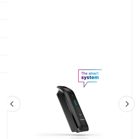
Forrige
Næst