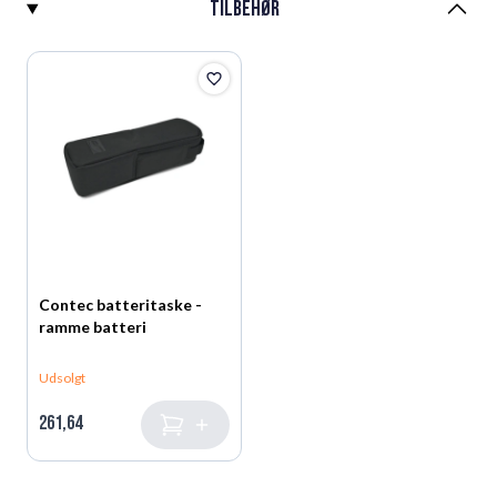
Tilbehør
Contec batteritaske -
ramme batteri
Udsolgt
261,64
Læg i kurv