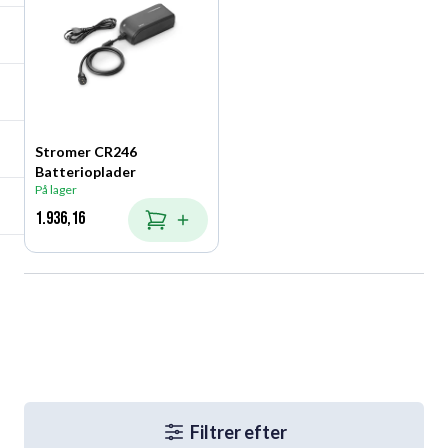
Stromer CR246
Batterioplader
På lager
1.936,16
Læg i kurv
Filtrer efter