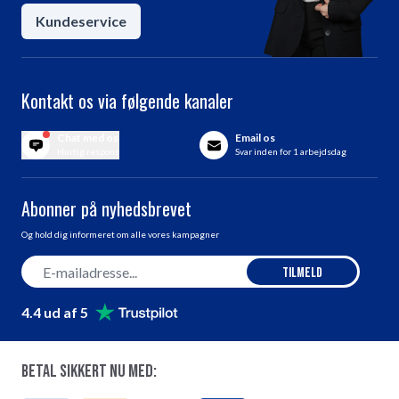
Kundeservice
Kontakt os via følgende kanaler
Chat med os
Email os
Hurtig respons
Svar inden for 1 arbejdsdag
Abonner på nyhedsbrevet
Og hold dig informeret om alle vores kampagner
E-mail adresse
Tilmeld
4.4 ud af 5
Betal sikkert nu med: