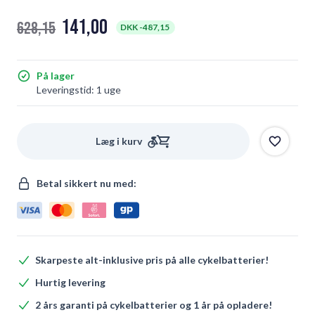
141,00
628,15
DKK -
487,15
På lager
Leveringstid: 1 uge
Læg i kurv
Betal sikkert nu med:
Skarpeste alt-inklusive pris på alle cykelbatterier!
Hurtig levering
2 års garanti på cykelbatterier og 1 år på opladere!