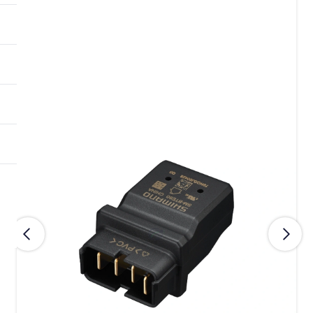
Forrige
Næst