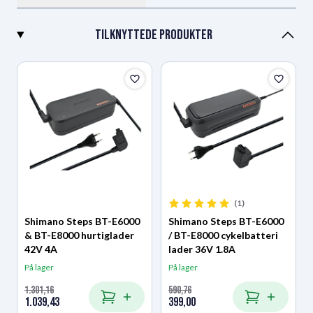
Farve
sort
Tilknyttede produkter
Type
Original
(1)
Shimano Steps BT-E6000
Shimano Steps BT-E6000
& BT-E8000 hurtiglader
/ BT-E8000 cykelbatteri
42V 4A
lader 36V 1.8A
På lager
På lager
1.301,16
590,76
Regular Price
Regular Price
1.039,43
399,00
Special Price
Special Price
Læg i kurv
Læg i kurv